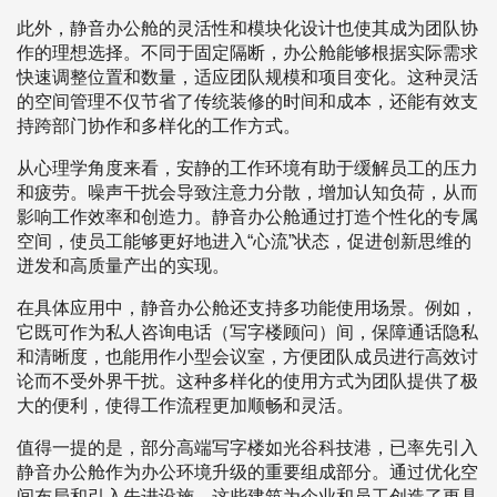
此外，静音办公舱的灵活性和模块化设计也使其成为团队协
作的理想选择。不同于固定隔断，办公舱能够根据实际需求
快速调整位置和数量，适应团队规模和项目变化。这种灵活
的空间管理不仅节省了传统装修的时间和成本，还能有效支
持跨部门协作和多样化的工作方式。
从心理学角度来看，安静的工作环境有助于缓解员工的压力
和疲劳。噪声干扰会导致注意力分散，增加认知负荷，从而
影响工作效率和创造力。静音办公舱通过打造个性化的专属
空间，使员工能够更好地进入“心流”状态，促进创新思维的
迸发和高质量产出的实现。
在具体应用中，静音办公舱还支持多功能使用场景。例如，
它既可作为私人咨询电话（写字楼顾问）间，保障通话隐私
和清晰度，也能用作小型会议室，方便团队成员进行高效讨
论而不受外界干扰。这种多样化的使用方式为团队提供了极
大的便利，使得工作流程更加顺畅和灵活。
值得一提的是，部分高端写字楼如光谷科技港，已率先引入
静音办公舱作为办公环境升级的重要组成部分。通过优化空
间布局和引入先进设施，这些建筑为企业和员工创造了更具