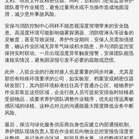
文档、纸质文件及精密仪器。同时，后勤部门还需监督养护
团队遵守作业规范，避免过量用水或不当操作造成地面湿
滑，减少意外事故风险。
安保与消防控制中心同样不能忽视湿度突增带来的安全隐
患。高湿度环境可能影响烟雾探测器、消防喷淋头等设备的
灵敏度，甚至导致误报。养护作业期间，安保人员需加强巡
查，确认作业区域无异常气味或积水隐患，并与消防监控室
保持实时联动。一旦出现湿度异常触发报警，安保团队能迅
速核实情况，避免因误报引发不必要的疏散或恐慌。
此外，入驻企业的行政对接人也是重要的同步对象。尤其是
那些有特殊环境要求的公司，如实验室、档案室或精密仪器
研发部门，其内部环境标准往往高于普通办公区。植物养护
作业若靠近这些区域，企业行政人员可提前安排临时转移易
受损物品，或要求养护团队调整作业顺序，优先处理远离敏
感区域的绿植。这种点对点的沟通能最大限度降低业务中断
风险。
最后，保洁与绿化服务供应商自身也应建立内部通报机制。
养护团队现场负责人需在作业前后向物业总控室报告湿度变
化数据，并记录作业区域、时间及用水量。这些数据可积累