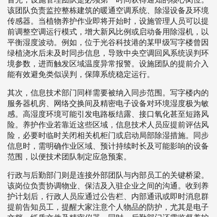
该团队负责监控整栋建筑的暖通空调系统、除湿设备及环境
传感器。当植物养护作业即将开始时，设施管理人员可以提
前调整空调运行模式，增大新风比例或启动备用除湿机，以
平衡湿度波动。例如，位于光谷科技港的某甲级写字楼曾因
绿植浇水后未及时同步信息，导致中央空调回风系统误判环
境参数，进而触发区域温度异常报警。设施团队的提前介入
能有效避免类似误判，保障系统稳定运行。
其次，信息技术部门同样需要被纳入同步范围。写字楼内的
服务器机房、网络交换间及精密电子设备对环境湿度极为敏
感。高湿度环境可能引发电路板结露、接口氧化甚至短路风
险。养护作业若靠近这些区域，信息技术人员应提前评估风
险，必要时临时关闭相关机柜门或启动局部除湿措施。同步
信息时，需明确作业区域、预计持续时长及可能影响的设备
范围，以便技术团队制定应急预案。
行政与后勤部门则是连接外部团队与内部员工的关键桥梁。
该岗位负责协调物业、保洁及入驻企业之间的沟通。收到养
护计划后，行政人员应通过公告栏、内部通讯或即时消息群
提前告知员工，提醒大家注意个人物品的防护，尤其是电子