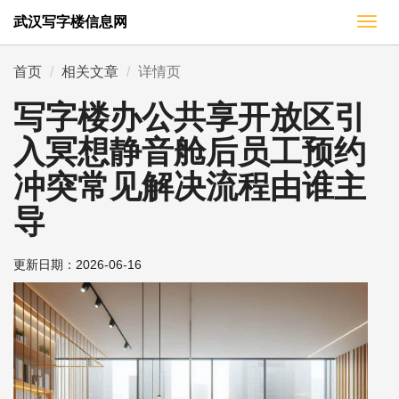
武汉写字楼信息网
切
换
导
首页
相关文章
详情页
航
写字楼办公共享开放区引
入冥想静音舱后员工预约
冲突常见解决流程由谁主
导
更新日期：
2026-06-16