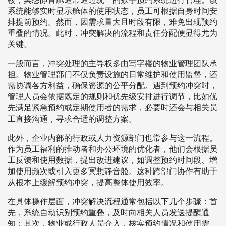
系统能够实时显示舱体的使用状态，员工可根据自身时间安
排提前预约。然而，因需求量大且时段有限，难免出现预约
重叠的情况。此时，冲突解决的流程和责任分配便显得尤为
关键。
一般而言，冲突处理的主导权多由写字楼的物业管理团队承
担。物业管理部门不仅负责设施的日常维护和使用监督，还
需协调各方利益，确保资源的公平分配。遇到预约冲突时，
管理人员会依据既定的规则和优先级安排进行调节，比如优
先满足紧急预约或定期使用者的需求，必要时还会与相关员
工直接沟通，寻求合适的调整方案。
此外，企业内部的行政或人力资源部门也常参与这一流程。
作为员工福利的推动者和办公环境的优化者，他们会根据员
工反馈和使用数据，提出改进建议，如调整预约时间段、增
加使用频次或引入更多冥想静音舱。这种跨部门协作有助于
从根本上缓解预约冲突，提高整体使用效率。
在具体操作层面，冲突解决流程通常包括以下几个步骤：首
先，系统自动识别预约重叠，及时向相关人员发送提醒通
知；其次，物业或行政人员介入，核实预约情况和使用需