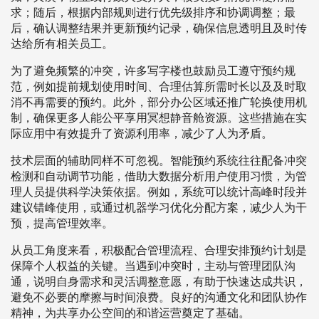
求；随后，根据内部规则进行优先级排序和协调调整；最
后，确认调整结果并更新预约记录，确保信息透明且及时传
达给所有相关员工。
为了避免频繁的冲突，许多写字楼也鼓励员工遵守预约规
范，例如提前规划使用时间、合理估算所需时长以及及时取
消不再需要的预约。此外，部分办公区域还推广轮换使用机
制，确保更多人能公平享用冥想静音舱资源。这些措施在实
际应用中有效提升了资源利用率，减少了人为矛盾。
技术层面的辅助同样不可忽视。智能预约系统往往配备冲突
检测和自动调节功能，借助大数据分析用户使用习惯，为管
理人员提供科学决策依据。例如，系统可以统计高峰时段并
建议错峰使用，或通过机器学习优化分配方案，减少人为干
预，提高管理效率。
从员工角度来看，积极配合管理流程、合理安排预约计划是
保障个人权益的关键。当遇到冲突时，主动与管理团队沟
通，说明自身需求和灵活调整意愿，有助于快速达成共识，
避免不必要的摩擦与时间浪费。良好的沟通文化和团队协作
精神，为共享办公空间的和谐运营奠定了基础。